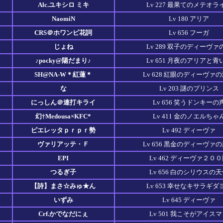
Alc.ユキシロ ミキ
Lv 227 最果てのメテオラ
NaomiN
Lv 180 アリア
CRS＠ホワンピ花詞
Lv 656 フーガ
じょね
Lv 289 双子のディーヴァ
♪pocky@陽だまり♪
Lv 651 月夜のアリアと青
SH@NA-W＊紅蓮＊
Lv 628 紅眼のディーヴァ
な
Lv 203 謎のプリンス
にっしん＠連打キライ
Lv 656 笑うドンキーの
幻†Medousa×KFC*
Lv 411 金のノエルちゃ
ピエレッタｐｒｐｒ勢
Lv 492 ディーヴァ
ヴァリアッテ・Ｆ
Lv 656 黒金のディーヴァ
EPI
Lv 462 ディーヴァ２０
つるぎ子
Lv 656 白のシリウスの
【詩】まさ☆みゅ★ん
Lv 653 幸せなキサラギダ
いずみ
Lv 645 ディーヴァ
Crf.かでなだにぇ
Lv 501 我こそがアイス