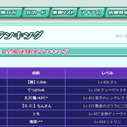
毎日１
【株】Lilith
Lv 426 ヌト
てつ@SoK
Lv 238 ディーヴァ３９
久川 颯×KFC*
Lv 452 双子のシンデレラ
【Ｄ.Ｃ.】ちんさん
Lv 215 数多のゴリラにご
トモ
Lv 657 女神ディーヴァ
海深+**
Lv 654 シトリン