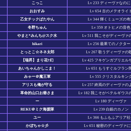
こっこ
Lv 233 ディーヴァなの
おおすみ
Lv 654 古のメテオライ
乙女チックばたやん
Lv 344 輝くミューズの
冬野ちゅん
Lv 359 オトヒメの音色
やまと*みんち@スク水
Lv 511 我こそがディーヴァ
hikari
Lv 256 最果てのノクタ
とっとこ☆ネネ太郎
Lv 267 歌うディーヴァの
【瑞昇】まり花†幻
Lv 425 フキゲンガブリエル
あいちゃんかしこま！
Lv 651 もうすぐルフラン
みゃー＠魔王軍
Lv 555 クリスタルキン
アリスも俺が守る
Lv 257 終焉のディーヴァの
革命的山口お爺さま
Lv 182 我こそがベテルギウ
ー
Lv 180 ディーヴァ
REKU＠ミク海援隊
Lv 239 白銀のカノン
ユー
Lv 366 もふもふアリア
かぼちゃ☆彡
Lv 651 秘密のディーヴァ