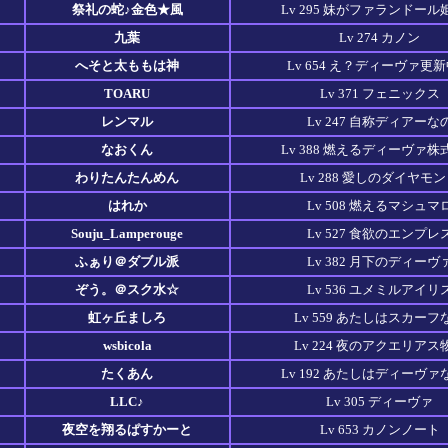
祭礼の蛇♪金色★風
Lv 295 妹がファランドール
九葉
Lv 274 カノン
へそと太ももは神
Lv 654 え？ディーヴァ更
TOARU
Lv 371 フェニックス
レンマル
Lv 247 自称ディアーな
なおくん
Lv 388 燃えるディーヴァ株
わりたんたんめん
Lv 288 愛しのダイヤモ
はれか
Lv 508 燃えるマシュマ
Souju_Lamperouge
Lv 527 食欲のエンプレ
ふぁり＠ダブル派
Lv 382 月下のディーヴ
ぞう。＠スク水☆
Lv 536 ユメミルアイリ
虹ヶ丘ましろ
Lv 559 あたしはスカーフ
wsbicola
Lv 224 夜のアクエリアス
たくあん
Lv 192 あたしはディーヴァ
LLC♪
Lv 305 ディーヴァ
夜空を翔るぱすかーと
Lv 653 カノンノート