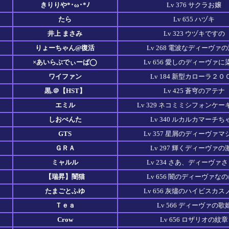
きりりや*･ω･*ﾉ
Lv 376 サクラお嬢
たら
Lv 655 ハヅキ
井上 まさみ
Lv 323 ウヅキですの
りょーちゃん@復活
Lv 268 電波なディーヴァ
×あいらぶでぃーば◯
Lv 656 愛しのディーヴァに
ワイファン
Lv 184 新型カローラ２０
黒.＠【HST】
Lv 425 蒼穹のアテナ
エミル
Lv 329 ネコミミシフォンケ
しおぺんた
Lv 340 ルカルカマーチち
GTS
Lv 357 星屑のディーヴァマ
ＧＲＡ
Lv 297 輝くディーヴァの
ミャルル
Lv 234 さあ、ディーヴァ
【瑞昇】闇猫
Lv 656 闇のディーヴァな
たまごとふゆ
Lv 656 灰燼のハイビスカス
Ｔｅａ
Lv 566 ディーヴァの歌
Crow
Lv 656 ロザリオの紋章