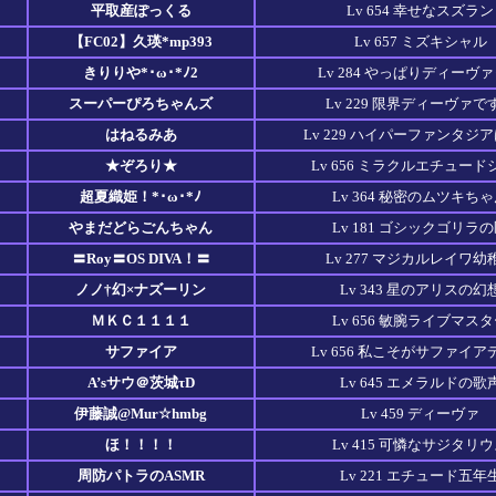
平取産ぽっくる
Lv 654 幸せなスズラン
【FC02】久瑛*mp393
Lv 657 ミズキシャル
きりりや*･ω･*ﾉ2
Lv 284 やっぱりディーヴ
スーパーぴろちゃんズ
Lv 229 限界ディーヴァで
はねるみあ
Lv 229 ハイパーファンタジ
★ぞろり★
Lv 656 ミラクルエチュード
超夏織姫！*･ω･*ﾉ
Lv 364 秘密のムツキち
やまだどらごんちゃん
Lv 181 ゴシックゴリラ
〓Roy〓OS DIVA！〓
Lv 277 マジカルレイワ幼
ノノ†幻×ナズーリン
Lv 343 星のアリスの幻
ＭＫＣ１１１１
Lv 656 敏腕ライブマス
サファイア
Lv 656 私こそがサファイア
A’sサウ＠茨城τD
Lv 645 エメラルドの歌
伊藤誠@Mur☆hmbg
Lv 459 ディーヴァ
ほ！！！！
Lv 415 可憐なサジタリ
周防パトラのASMR
Lv 221 エチュード五年