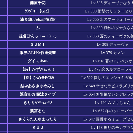
藤原千花
Lv 585 ディーヴァなう
ｼﾝｼﾞｮｰ【GR】
Lv 503 衝撃のリッター２
瀛 妃逸-Jobz@恠猫P
Lv 655 水のマーキュリー
ふ
Lv 389 孤独のソナタさ
提督ぽんっ・ω・）っ
Lv 363 蒼のディーヴァの
ＧＵＭＩ
Lv 308 ディーヴァ
限界のLH☆竹達先輩
Lv 379 カノン
ダイス＠4K
Lv 618 蒼のアルペジオ
【詩】かずきゅん！
Lv 478 恋スルフローラ
【揺】ひめ＠FC89
Lv 522 愛しのエレシュキガ
結@あさきゆめみし
Lv 649 幸せなラピスラズリ
巡音ルカ 競泳タイプ
Lv 654 無邪気なシンデレラ
きりりや*･ω･*ﾉ
Lv 420 ムツキちゃん
紫宮るな
Lv 657 冬のクローバー
さくらたん＠まったり
Lv 647 浸透するミューズ２
ＫＵＵ
Lv 178 拘りのモンブラ