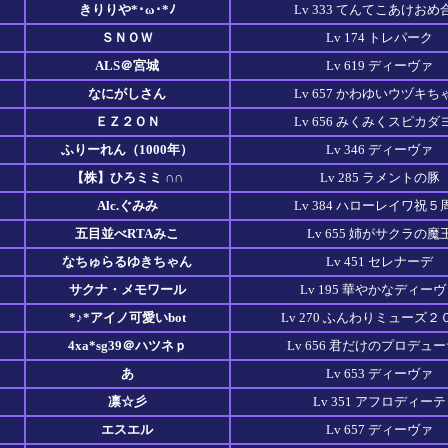
きりりや*･ω･*ﾉ
Lv 333 てんてこあけおめ
ＳＮＯＷ
Lv 174 トレパーク
ALS＠宮城
Lv 619 ディーヴァ
なにがしさん
Lv 657 かわゆいウヅキち
ＥＺ２ＯＮ
Lv 656 みくみくスピカダ
ふりーれん（1000年）
Lv 346 ディーヴァ
【株】ひろミミ ∩∩
Lv 285 ラメントの豚
Alc.ぐみみ
Lv 384 ハローレイワ祝５
五目並べRTAみこ
Lv 655 姉がサクラの魔
なちゅらるゆきちゃん
Lv 451 セレナーデ
サクナ・メモワール
Lv 195 華やかなディー
*♪*アイノ可愛いbot
Lv 270 ふんわりミューズ２
4xa*sg39＠ハツネｐ
Lv 656 君だけのプロデュ
あ
Lv 653 ディーヴァ
凛☆彡
Lv 351 アフロディーテ
エスエル
Lv 657 ディーヴァ